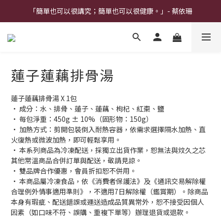
「簡單也可以很講究；簡單也可以很健康。」- 蔡依珊
蓮子蓮藕排骨湯
蓮子蓮藕排骨湯 X 1包
· 成分：水、排骨、蓮子、蓮藕、枸杞、紅棗、鹽
· 每包淨重：450g ± 10%（固形物：150g）
· 加熱方式：剪開包裝倒入耐熱容器，依需求選擇隔水加熱、直
火復熱或微波加熱，即可輕鬆享用。
· 本系列商品為冷凍配送，採獨立出貨作業，恕無法與炆久之芯
其他常溫商品合併訂單與配送，敬請見諒。
· 雙品牌合作優惠，會員折扣恕不併用。
· 本商品屬冷凍食品，依《消費者保護法》及《通訊交易解除權
合理例外情事適用準則》，不適用7日解除權（鑑賞期）。除商品
本身有瑕疵、配送錯誤或運送造成品質異常外，恕不接受因個人
因素（如口味不符、誤購、重複下單等）辦理退貨或退款。